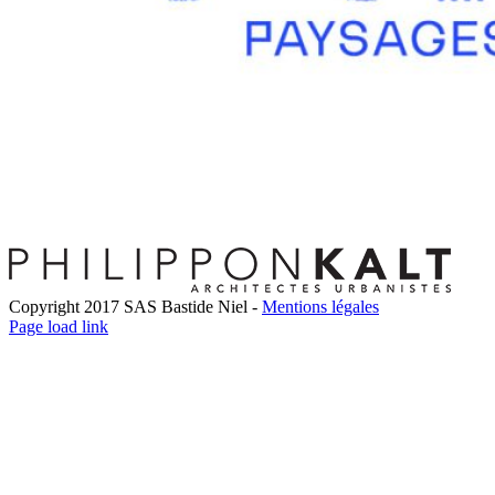
Copyright 2017 SAS Bastide Niel -
Mentions légales
Facebook
Twitter
LinkedIn
Instagram
Pinterest
Page load link
Go
to
Top