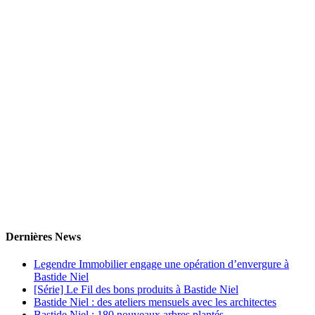
Dernières News
Legendre Immobilier engage une opération d’envergure à
Bastide Niel
[Série] Le Fil des bons produits à Bastide Niel
Bastide Niel : des ateliers mensuels avec les architectes
Bastide Niel : 180 nouveaux arbres plantés