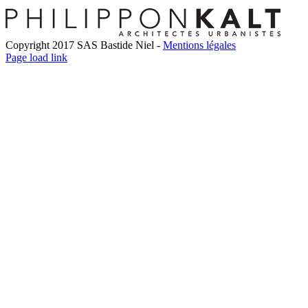
Copyright 2017 SAS Bastide Niel -
Mentions légales
Facebook
Twitter
LinkedIn
Instagram
Pinterest
Page load link
Go
to
Top