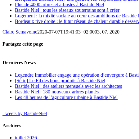
Plus de 4000 arbres et arbustes à Bastide Niel
Bastide Niel : tous les réseaux souterrains sont à créer
Logement : la mixité sociale au cœur des ambitions de Bastide 
Bordeaux rive droite : le futur réseau de chaleur durable desse
Claire Semavoine
2020-07-07T19:41:03+02:00
03, 07, 2020
|
Partagez cette page
Facebook
Twitter
Reddit
LinkedIn
Tumblr
Pinterest
Vk
Email
Dernières News
Legendre Immobilier engage une opération d’envergure à Basti
[Série] Le Fil des bons produits à Bastide Niel
Bastide Niel : des ateliers mensuels avec les architectes
Bastide Niel : 180 nouveaux arbres plantés
Les 48 heures de l’agriculture urbaine à Bastide Niel
Tweets by BastideNiel
Archives
juillet 2026