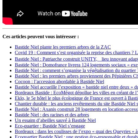
Ces articles peuvent vous intéresser :
Bastide Niel plante les premiers arbres de la ZAC
Covid 19 : Comment s’est organisée la reprise des chantiers ? 
Bastide Niel : Patriarche construit UNITY, lieu innovant adapté
Bastide Niel : Domofrance livrera 124 logements sociaux « exe
Bastide Niel : comment s’organise la végétalisation du quartier 
Bastide Niel : les premiers arbres proviennent des Pépinières C
Cocoon : l’accession abordable à Bastide Niel
Bastide Niel accueille l’exposition « bastide niel entre deux »
Bordeaux Bastide : EcoMégot dépollue les villes en créant de l
Eklo, le 5e hôtel le plus écologique de France est ouvert à Bast
Chantier durable : les anciens revêtements du site Bastide Niel s
Bastide Niel : Axanis construit 28 logements en location-access
Bastide Niel : des racines et des arbres
Un essaim d’abeilles sauvé à Bastide Niel
Eco-quartier : Bastide Niel s’engage
Bordeaux : dans les coulisses de l’expo « quai des Queyries » à
Ecoquartier Bastide Niel : une gestion éco-responsable et durabl