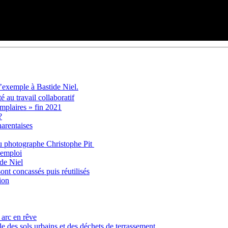
L’exemple à Bastide Niel.
 au travail collaboratif
mplaires » fin 2021
?
harentaises
 du photographe Christophe Pit
’emploi
ide Niel
ont concassés puis réutilisés
ion
 arc en rêve
e des sols urbains et des déchets de terrassement