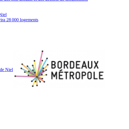
Niel
rvira 28 000 logements
de Niel