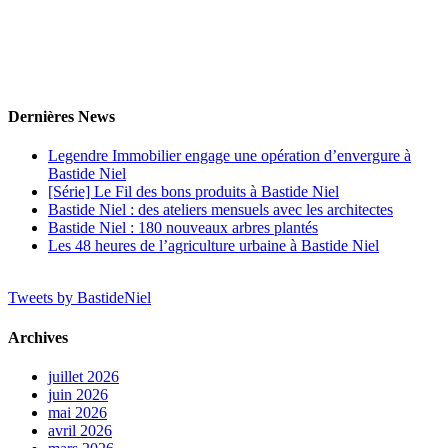
Dernières News
Legendre Immobilier engage une opération d’envergure à
Bastide Niel
[Série] Le Fil des bons produits à Bastide Niel
Bastide Niel : des ateliers mensuels avec les architectes
Bastide Niel : 180 nouveaux arbres plantés
Les 48 heures de l’agriculture urbaine à Bastide Niel
Tweets by BastideNiel
Archives
juillet 2026
juin 2026
mai 2026
avril 2026