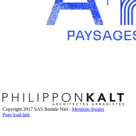
Copyright 2017 SAS Bastide Niel -
Mentions légales
Facebook
Twitter
LinkedIn
Instagram
Pinterest
Page load link
Go
to
Top