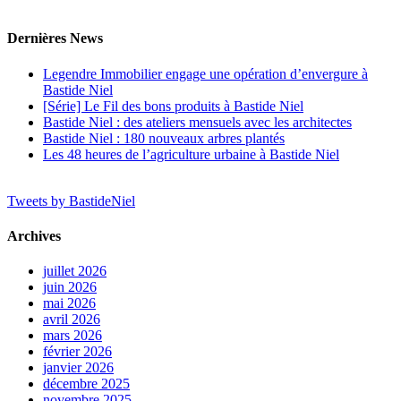
Dernières News
Legendre Immobilier engage une opération d’envergure à
Bastide Niel
[Série] Le Fil des bons produits à Bastide Niel
Bastide Niel : des ateliers mensuels avec les architectes
Bastide Niel : 180 nouveaux arbres plantés
Les 48 heures de l’agriculture urbaine à Bastide Niel
Tweets by BastideNiel
Archives
juillet 2026
juin 2026
mai 2026
avril 2026
mars 2026
février 2026
janvier 2026
décembre 2025
novembre 2025