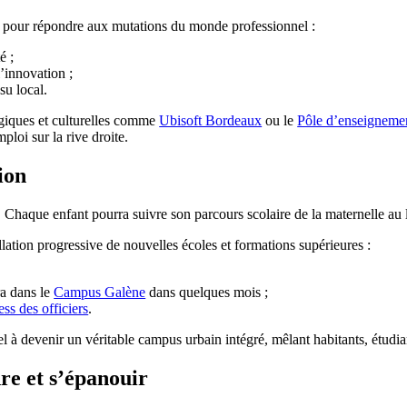
ts pour répondre aux mutations du monde professionnel :
é ;
l’innovation ;
ssu local.
ogiques et culturelles comme
Ubisoft Bordeaux
ou le
Pôle d’enseignemen
ploi sur la rive droite.
ion
 Chaque enfant pourra suivre son parcours scolaire de la maternelle au l
llation progressive de nouvelles écoles et formations supérieures :
a dans le
Campus Galène
dans quelques mois ;
s des officiers
.
 à devenir un véritable campus urbain intégré, mêlant habitants, étudian
dre et s’épanouir