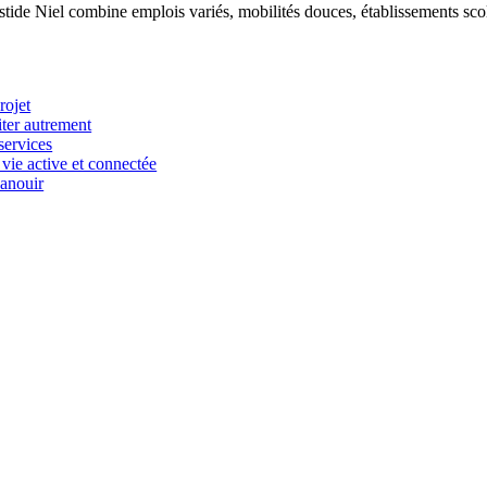
e Niel combine emplois variés, mobilités douces, établissements scolair
rojet
ter autrement
services
ie active et connectée
anouir