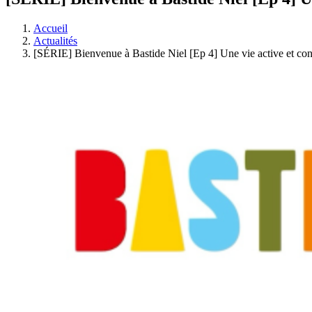
Accueil
Actualités
[SÉRIE] Bienvenue à Bastide Niel [Ep 4] Une vie active et co