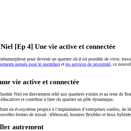
iel [Ep 4] Une vie active et connectée
métamorphose pour devenir un quartier où il est possible de vivre, trav
ogements pensés pour le quotidien
et
les services de proximité
, ce nouvel
une vie active et connectée
 Bastide Niel est directement relié aux quartiers voisins et au reste de B
t éducatives et contribue à faire du quartier un pôle dynamique.
frant un écosystème propice à l’implantation d’entreprises variées, du h
uvelles formes de travail : télétravail, horaires flexibles et lieux hybride
ller autrement