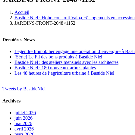
Accueil
Bastide Niel : Hobo construit Valoa, 61 logements en accession 
JARDINS-FRONT-2048×1152
Dernières News
Legendre Immobilier engage une opération d’envergure à Basti
[Série] Le Fil des bons produits à Bastide Niel
Bastide Niel : des ateliers mensuels avec les architectes
Bastide Niel : 180 nouveaux arbres plantés
Les 48 heures de l’agriculture urbaine à Bastide Niel
Tweets by BastideNiel
Archives
juillet 2026
juin 2026
mai 2026
avril 2026
mars 2026