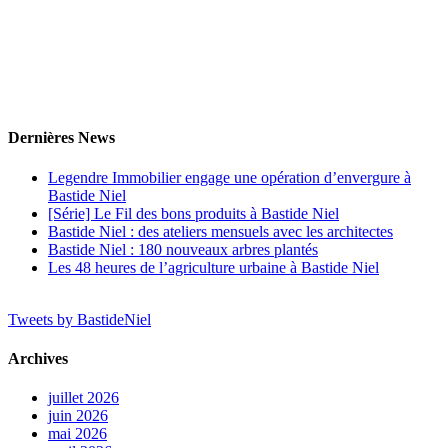
Dernières News
Legendre Immobilier engage une opération d’envergure à
Bastide Niel
[Série] Le Fil des bons produits à Bastide Niel
Bastide Niel : des ateliers mensuels avec les architectes
Bastide Niel : 180 nouveaux arbres plantés
Les 48 heures de l’agriculture urbaine à Bastide Niel
Tweets by BastideNiel
Archives
juillet 2026
juin 2026
mai 2026