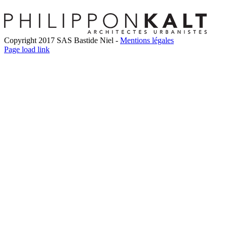
Copyright 2017 SAS Bastide Niel -
Mentions légales
Facebook
Twitter
LinkedIn
Instagram
Pinterest
Page load link
Go
to
Top