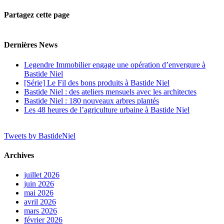
Partagez cette page
Facebook
Twitter
Reddit
LinkedIn
Tumblr
Pinterest
Vk
Email
Dernières News
Legendre Immobilier engage une opération d’envergure à
Bastide Niel
[Série] Le Fil des bons produits à Bastide Niel
Bastide Niel : des ateliers mensuels avec les architectes
Bastide Niel : 180 nouveaux arbres plantés
Les 48 heures de l’agriculture urbaine à Bastide Niel
Tweets by BastideNiel
Archives
juillet 2026
juin 2026
mai 2026
avril 2026
mars 2026
février 2026