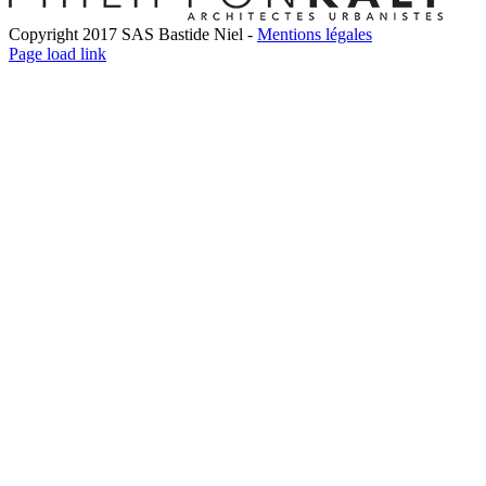
Copyright 2017 SAS Bastide Niel -
Mentions légales
Facebook
Twitter
LinkedIn
Instagram
Pinterest
Page load link
Go
to
Top