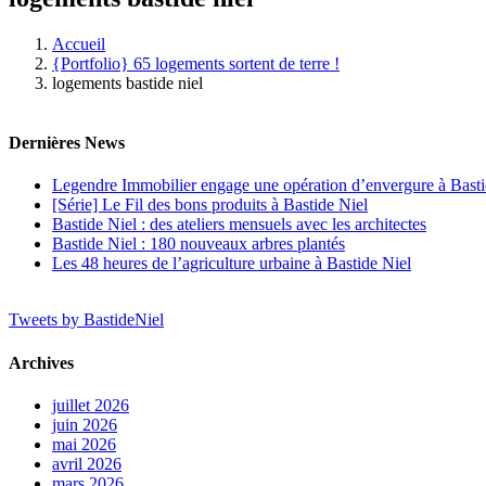
Accueil
{Portfolio} 65 logements sortent de terre !
logements bastide niel
Dernières News
Legendre Immobilier engage une opération d’envergure à Basti
[Série] Le Fil des bons produits à Bastide Niel
Bastide Niel : des ateliers mensuels avec les architectes
Bastide Niel : 180 nouveaux arbres plantés
Les 48 heures de l’agriculture urbaine à Bastide Niel
Tweets by BastideNiel
Archives
juillet 2026
juin 2026
mai 2026
avril 2026
mars 2026