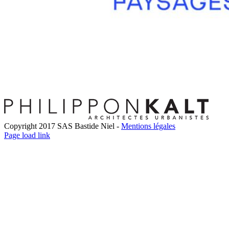
Copyright 2017 SAS Bastide Niel -
Mentions légales
Facebook
Twitter
LinkedIn
Instagram
Pinterest
Page load link
Go
to
Top