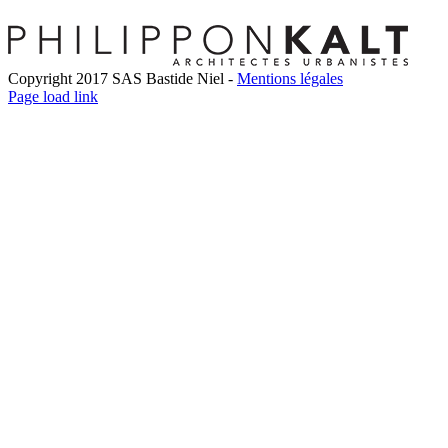
Copyright 2017 SAS Bastide Niel -
Mentions légales
Facebook
Twitter
LinkedIn
Instagram
Pinterest
Page load link
Go
to
Top