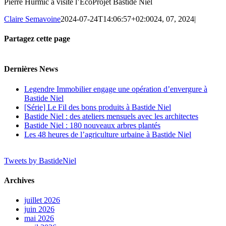
Pierre Hurmic a visité l’EcoProjet Bastide Niel
Claire Semavoine
2024-07-24T14:06:57+02:00
24, 07, 2024
|
Partagez cette page
Facebook
Twitter
Reddit
LinkedIn
Tumblr
Pinterest
Vk
Email
Dernières News
Legendre Immobilier engage une opération d’envergure à
Bastide Niel
[Série] Le Fil des bons produits à Bastide Niel
Bastide Niel : des ateliers mensuels avec les architectes
Bastide Niel : 180 nouveaux arbres plantés
Les 48 heures de l’agriculture urbaine à Bastide Niel
Tweets by BastideNiel
Archives
juillet 2026
juin 2026
mai 2026