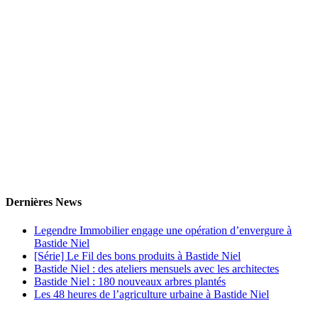
Dernières News
Legendre Immobilier engage une opération d’envergure à
Bastide Niel
[Série] Le Fil des bons produits à Bastide Niel
Bastide Niel : des ateliers mensuels avec les architectes
Bastide Niel : 180 nouveaux arbres plantés
Les 48 heures de l’agriculture urbaine à Bastide Niel