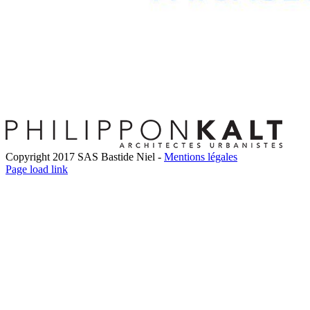
Copyright 2017 SAS Bastide Niel -
Mentions légales
Facebook
Twitter
LinkedIn
Instagram
Pinterest
Page load link
Go
to
Top