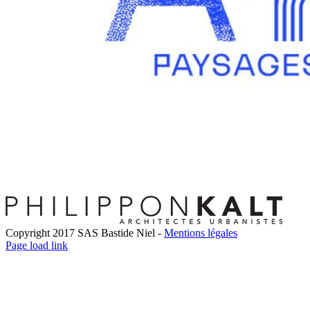
Copyright 2017 SAS Bastide Niel -
Mentions légales
Facebook
Twitter
LinkedIn
Instagram
Pinterest
Page load link
Go
to
Top