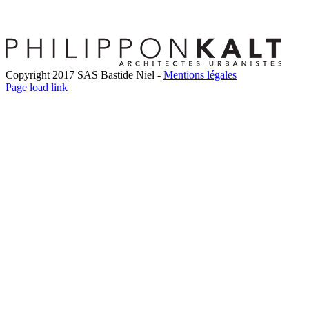
Copyright 2017 SAS Bastide Niel -
Mentions légales
Facebook
Twitter
LinkedIn
Instagram
Pinterest
Page load link
Go
to
Top