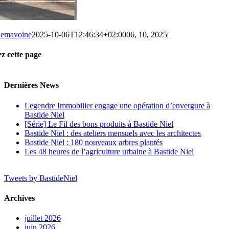
Semavoine
2025-10-06T12:46:34+02:00
06, 10, 2025
|
z cette page
ok
n
t
Dernières News
Legendre Immobilier engage une opération d’envergure à
Bastide Niel
[Série] Le Fil des bons produits à Bastide Niel
Bastide Niel : des ateliers mensuels avec les architectes
Bastide Niel : 180 nouveaux arbres plantés
Les 48 heures de l’agriculture urbaine à Bastide Niel
Tweets by BastideNiel
Archives
juillet 2026
juin 2026