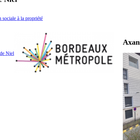
ociale à la propriété
Axani
de Niel