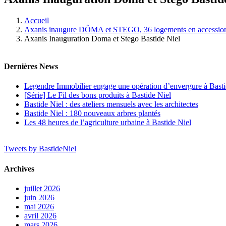
Accueil
Axanis inaugure DÔMA et STEGO, 36 logements en accession s
Axanis Inauguration Doma et Stego Bastide Niel
Dernières News
Legendre Immobilier engage une opération d’envergure à Basti
[Série] Le Fil des bons produits à Bastide Niel
Bastide Niel : des ateliers mensuels avec les architectes
Bastide Niel : 180 nouveaux arbres plantés
Les 48 heures de l’agriculture urbaine à Bastide Niel
Tweets by BastideNiel
Archives
juillet 2026
juin 2026
mai 2026
avril 2026
mars 2026