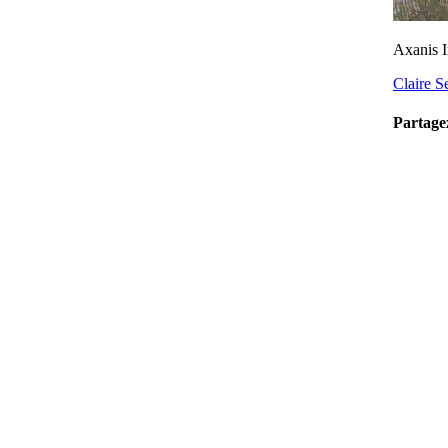
Axanis I
Claire 
Partage
Faceboo
Twitter
Reddit
LinkedI
Tumblr
Pinterest
Vk
Email