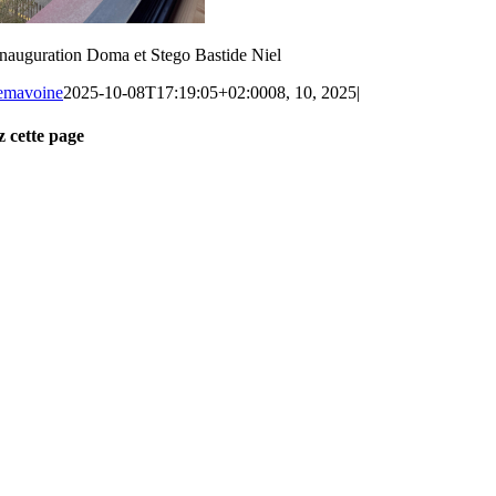
nauguration Doma et Stego Bastide Niel
Semavoine
2025-10-08T17:19:05+02:00
08, 10, 2025
|
z cette page
k
n