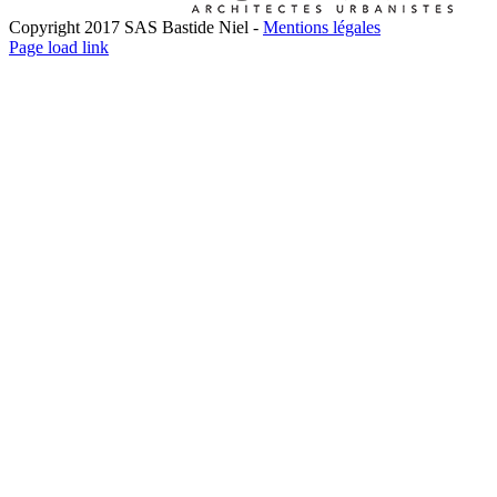
Copyright 2017 SAS Bastide Niel -
Mentions légales
Facebook
Twitter
LinkedIn
Instagram
Pinterest
Page load link
Go
to
Top