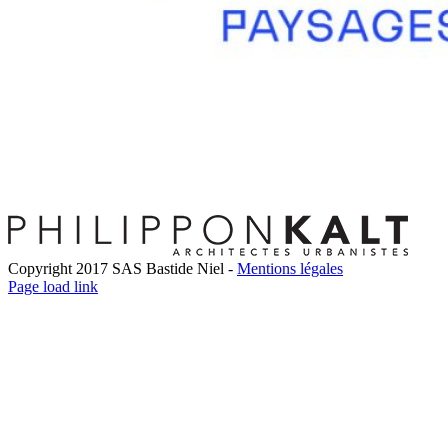
Copyright 2017 SAS Bastide Niel -
Mentions légales
Facebook
Twitter
LinkedIn
Instagram
Pinterest
Page load link
Go
to
Top