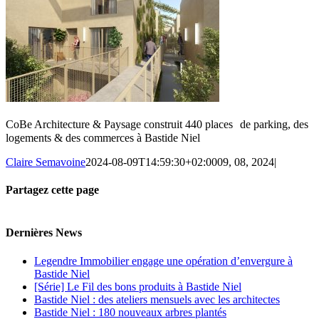
CoBe Architecture & Paysage construit 440 places de parking, des
logements & des commerces à Bastide Niel
Claire Semavoine
2024-08-09T14:59:30+02:00
09, 08, 2024
|
Partagez cette page
Facebook
Twitter
Reddit
LinkedIn
Tumblr
Pinterest
Vk
Email
Dernières News
Legendre Immobilier engage une opération d’envergure à
Bastide Niel
[Série] Le Fil des bons produits à Bastide Niel
Bastide Niel : des ateliers mensuels avec les architectes
Bastide Niel : 180 nouveaux arbres plantés