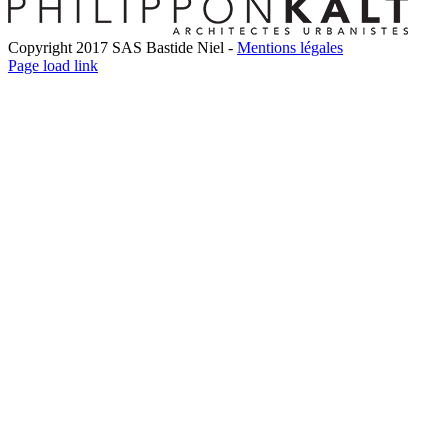
Copyright 2017 SAS Bastide Niel -
Mentions légales
Facebook
Twitter
LinkedIn
Instagram
Pinterest
Page load link
Go
to
Top