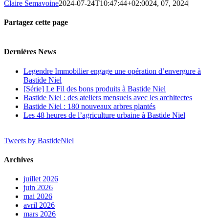
Claire Semavoine
2024-07-24T10:47:44+02:00
24, 07, 2024
|
Partagez cette page
Facebook
Twitter
Reddit
LinkedIn
Tumblr
Pinterest
Vk
Email
Dernières News
Legendre Immobilier engage une opération d’envergure à
Bastide Niel
[Série] Le Fil des bons produits à Bastide Niel
Bastide Niel : des ateliers mensuels avec les architectes
Bastide Niel : 180 nouveaux arbres plantés
Les 48 heures de l’agriculture urbaine à Bastide Niel
Tweets by BastideNiel
Archives
juillet 2026
juin 2026
mai 2026
avril 2026
mars 2026