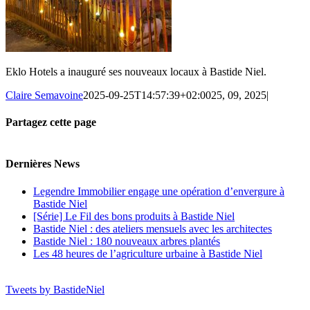
Eklo Hotels a inauguré ses nouveaux locaux à Bastide Niel.
Claire Semavoine
2025-09-25T14:57:39+02:00
25, 09, 2025
|
Partagez cette page
Facebook
Twitter
Reddit
LinkedIn
Tumblr
Pinterest
Vk
Email
Dernières News
Legendre Immobilier engage une opération d’envergure à
Bastide Niel
[Série] Le Fil des bons produits à Bastide Niel
Bastide Niel : des ateliers mensuels avec les architectes
Bastide Niel : 180 nouveaux arbres plantés
Les 48 heures de l’agriculture urbaine à Bastide Niel
Tweets by BastideNiel