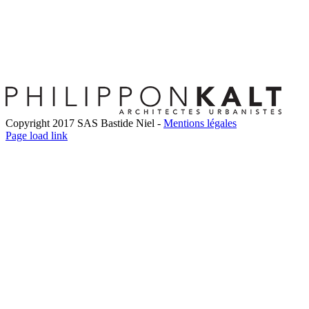
Copyright 2017 SAS Bastide Niel -
Mentions légales
Facebook
Twitter
LinkedIn
Instagram
Pinterest
Page load link
Go
to
Top