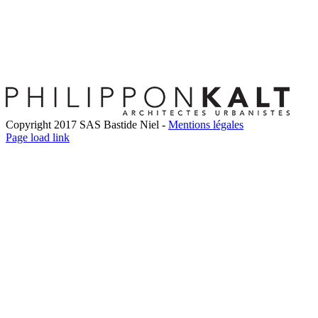
Copyright 2017 SAS Bastide Niel -
Mentions légales
Facebook
Twitter
LinkedIn
Instagram
Pinterest
Page load link
Go
to
Top