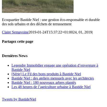
Ecoquartier Bastide Niel : une gestion éco-responsable et durable
des sols urbains et des déchets de terrassement
Claire Semavoine
2019-01-24T15:37:22+01:00
24, 01, 2019
|
Partagez cette page
Facebook
Twitter
Reddit
LinkedIn
Tumblr
Pinterest
Vk
Email
Dernières News
Legendre Immobilier engage une opération d’envergure à
Bastide Niel
[Série] Le Fil des bons produits à Bastide Niel
Bastide Niel : des ateliers mensuels avec les architectes
Bastide Niel : 180 nouveaux arbres plantés
Les 48 heures de l’agriculture urbaine à Bastide Niel
Tweets by BastideNiel