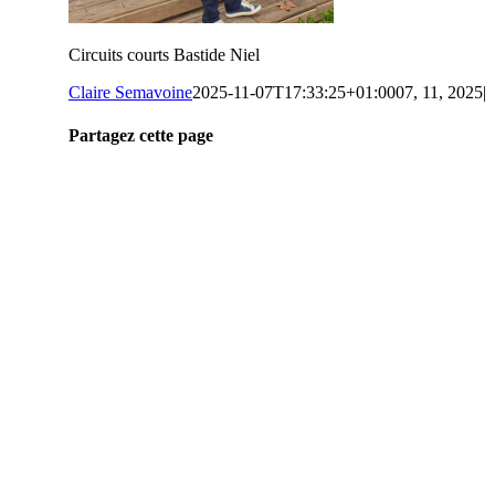
Circuits courts Bastide Niel
Claire Semavoine
2025-11-07T17:33:25+01:00
07, 11, 2025
|
Partagez cette page
Facebook
Twitter
Reddit
LinkedIn
Tumblr
Pinterest
Vk
Email