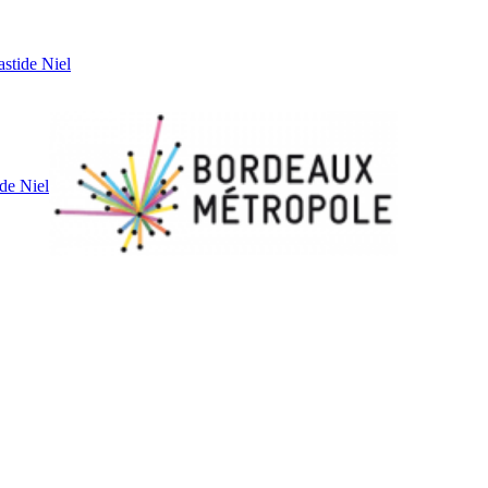
astide Niel
de Niel