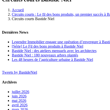
Accueil
Circuits courts : Le fil des bons produits, un premier succès à B
Circuits courts Bastide Niel
Dernières News
Legendre Immobilier engage une opération d’envergure à Basti
[Série] Le Fil des bons produits à Bastide Niel
Bastide Niel : des ateliers mensuels avec les architectes
Bastide Niel : 180 nouveaux arbres plantés
Les 48 heures de l’agriculture urbaine à Bastide Niel
Tweets by BastideNiel
Archives
juillet 2026
juin 2026
mai 2026
avril 2026
mars 2026