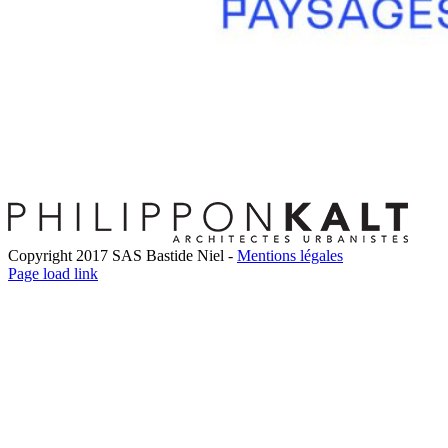
Copyright 2017 SAS Bastide Niel -
Mentions légales
Facebook
Twitter
LinkedIn
Instagram
Pinterest
Page load link
Go
to
Top