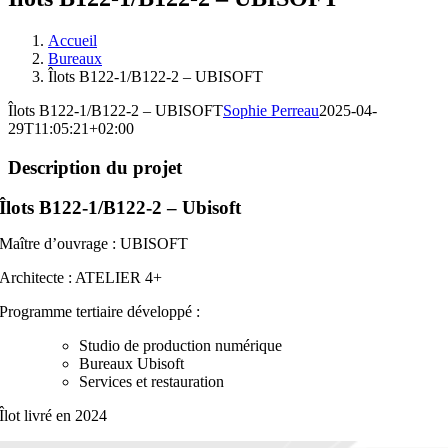
Accueil
Bureaux
Îlots B122-1/B122-2 – UBISOFT
Îlots B122-1/B122-2 – UBISOFT
Sophie Perreau
2025-04-
29T11:05:21+02:00
Description du projet
Îlots B122-1/B122-2 – Ubisoft
Maître d’ouvrage : UBISOFT
Architecte : ATELIER 4+
Programme tertiaire développé :
Studio de production numérique
Bureaux Ubisoft
Services et restauration
Îlot livré en 2024