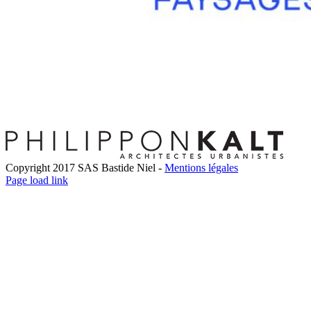
Copyright 2017 SAS Bastide Niel -
Mentions légales
Facebook
Twitter
LinkedIn
Instagram
Pinterest
Page load link
Go
to
Top