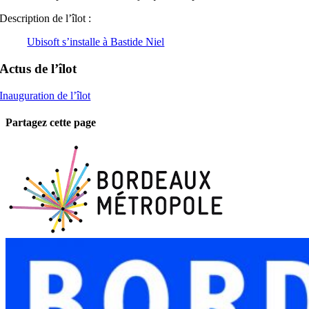
Description de l’îlot :
Ubisoft s’installe à Bastide Niel
Actus de l’îlot
Inauguration de l’îlot
Partagez cette page
Facebook
Twitter
Reddit
LinkedIn
Tumblr
Pinterest
Vk
Email