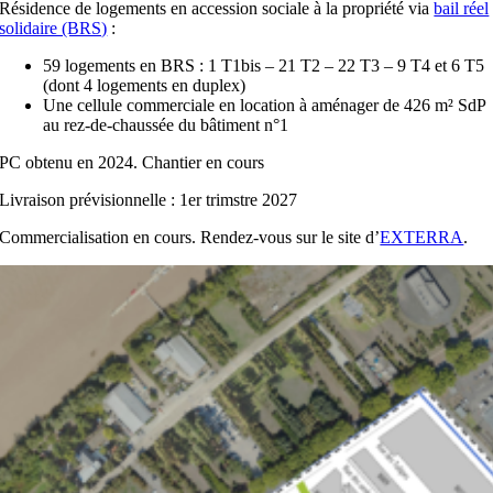
Résidence de logements en accession sociale à la propriété via
bail réel
solidaire (BRS)
:
59 logements en BRS : 1
T1bis – 21 T2 – 22 T3 – 9 T4 et 6 T5
(dont 4 logements en duplex)
Une cellule commerciale en location à aménager de 426 m² SdP
au rez-de-chaussée du bâtiment n°1
PC obtenu en 2024. Chantier en cours
Livraison prévisionnelle : 1er trimstre 2027
Commercialisation en cours. Rendez-vous sur le site d’
EXTERRA
.