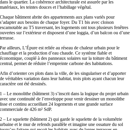
dans le quartier. La cohérence architecturale est assurée par les
matériaux, les teintes douces et l’habillage végétal.
Chaque bâtiment abrite des appartements aux plans variés pour
s’adapter aux besoins de chaque foyer. Du T1 bis avec cloison
escamotable au T5 traversant, les logements ont tous plusieurs fenêtres
ouvertes sur l’extérieur et disposent d’une loggia, d’un balcon ou d’une
terrasse.
Par ailleurs, L’Épure est reliée au réseau de chaleur urbain pour le
chauffage et la production d’eau chaude. Ce système fiable et
économique, couplé à des panneaux solaires sur la toiture du bâtiment
central, permet de réduire l’empreinte carbone des habitations.
Afin d’orienter ces plots dans la ville, de les singulariser et d’apporter
de véritables variation dans leur habitat, trois plots ayant chacun leur
caractère ont été dessinés.
1 – Le monolithe (bâtiment 3) s’inscrit dans la logique du projet urbain
avec une continuité de l’enveloppe pour venir dessiner un monolithe
lisse et continu accueillant 24 logements et une grande surface
commerciale de 426 m² SdP.
2 – Le squelette (bâtiment 2) qui garde le squelette de la volumétrie
urbaine et le mur de refends parallèle et imagine une ossature du sol
jusqu’au faitage qui reçoit les habitats avec de larges terrasses en