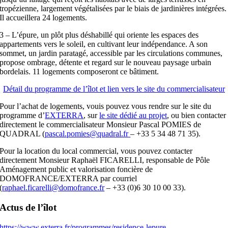
tropézienne, largement végétalisées par le biais de jardinières intégrées.
Il accueillera 24 logements.
3 – L’épure, un plôt plus déshabillé qui oriente les espaces des
appartements vers le soleil, en cultivant leur indépendance. A son
sommet, un jardin paratagé, accessible par les circulations communes,
propose ombrage, détente et regard sur le nouveau paysage urbain
bordelais. 11 logements composeront ce bâtiment.
Détail du programme de l’îlot et lien vers le site du commercialisateur
Pour l’achat de logements, vouis pouvez vous rendre sur le site du
programme d’
EXTERRA
, sur
le site dédié au projet
, ou bien contacter
directement le commercialisateur Monsieur Pascal POMIES de
QUADRAL (
pascal.pomies@quadral.fr
– +33 5 34 48 71 35).
Pour la location du local commercial, vous pouvez contacter
directement Monsieur Raphaël FICARELLI, responsable de Pôle
Aménagement public et valorisation foncière de
DOMOFRANCE/EXTERRA par courriel
(
raphael.ficarelli@domofrance.fr
– +33 (0)6 30 10 00 33).
Actus de l’îlot
https://www.exterra.fr/programmes/residence-lepure