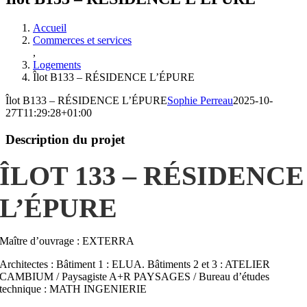
Accueil
Commerces et services
,
Logements
Îlot B133 – RÉSIDENCE L’ÉPURE
Îlot B133 – RÉSIDENCE L’ÉPURE
Sophie Perreau
2025-10-
27T11:29:28+01:00
Description du projet
ÎLOT 133
– RÉSIDENCE
L’ÉPURE
Maître d’ouvrage : EXTERRA
Architectes : Bâtiment 1 : ELUA. Bâtiments 2 et 3 : ATELIER
CAMBIUM / Paysagiste A+R PAYSAGES / Bureau d’études
technique : MATH INGENIERIE