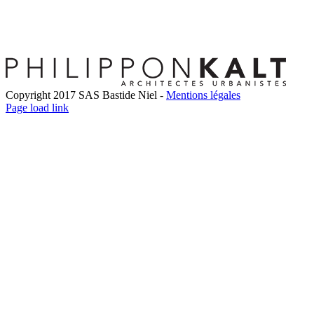
Copyright 2017 SAS Bastide Niel -
Mentions légales
Facebook
Twitter
LinkedIn
Instagram
Pinterest
Page load link
Go
to
Top