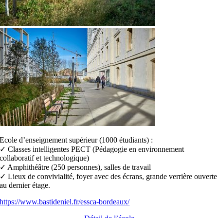
Ecole d’enseignement supérieur (1000 étudiants) :
✓ Classes intelligentes PECT (Pédagogie en environnement
collaboratif et technologique)
✓ Amphithéâtre (250 personnes), salles de travail
✓ Lieux de convivialité, foyer avec des écrans, grande verrière ouverte
au dernier étage.
https://www.bastideniel.fr/essca-bordeaux/