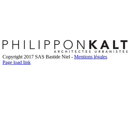
Copyright 2017 SAS Bastide Niel -
Mentions légales
Facebook
Twitter
LinkedIn
Instagram
Pinterest
Page load link
Go
to
Top