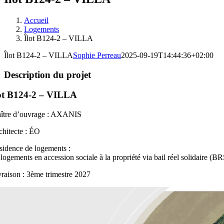
Accueil
Logements
Îlot B124-2 – VILLA
Îlot B124-2 – VILLA
Sophie Perreau
2025-09-19T14:44:36+02:00
Description du projet
ot B124-2 – VILLA
ître d’ouvrage : AXANIS
chitecte : ÉO
sidence de logements :
 logements en accession sociale à la propriété via bail réel solidaire (B
vraison : 3ème trimestre 2027