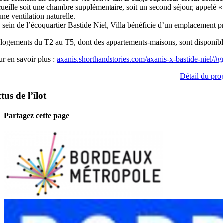
ueille soit une chambre supplémentaire, soit un second séjour, appelé « 
une ventilation naturelle.
 sein de l’écoquartier Bastide Niel, Villa bénéficie d’un emplacement pr
 logements du T2 au T5, dont des appartements-maisons, sont disponi
ur en savoir plus :
axanis.shorthandstories.com/axanis-x-bastide-ni
Détail du pro
tus de l’îlot
Partagez cette page
Facebook
Twitter
Reddit
LinkedIn
Tumblr
Pinterest
Vk
Email