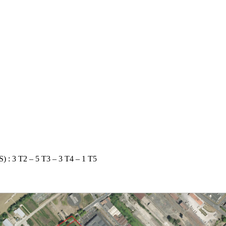
RS) : 3 T2 – 5 T3 – 3 T4 – 1 T5