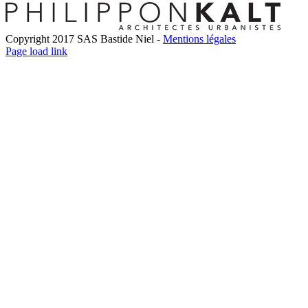
Copyright 2017 SAS Bastide Niel -
Mentions légales
Facebook
Twitter
LinkedIn
Instagram
Pinterest
Page load link
Go
to
Top